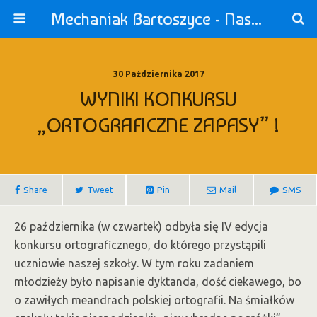
Mechaniak Bartoszyce - Nasza Szkoła jest OK!
30 Października 2017
WYNIKI KONKURSU
„ORTOGRAFICZNE ZAPASY” !
Share
Tweet
Pin
Mail
SMS
26 października (w czwartek) odbyła się IV edycja
konkursu ortograficznego, do którego przystąpili
uczniowie naszej szkoły. W tym roku zadaniem
młodzieży było napisanie dyktanda, dość ciekawego, bo
o zawiłych meandrach polskiej ortografii. Na śmiałków