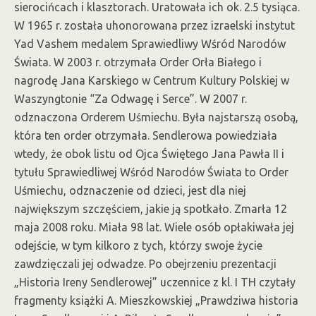
sierocińcach i klasztorach. Uratowała ich ok. 2.5 tysiąca.
W 1965 r. została uhonorowana przez izraelski instytut
Yad Vashem medalem Sprawiedliwy Wśród Narodów
Świata. W 2003 r. otrzymała Order Orła Białego i
nagrodę Jana Karskiego w Centrum Kultury Polskiej w
Waszyngtonie “Za Odwagę i Serce”. W 2007 r.
odznaczona Orderem Uśmiechu. Była najstarszą osobą,
która ten order otrzymała. Sendlerowa powiedziała
wtedy, że obok listu od Ojca Świętego Jana Pawła II i
tytułu Sprawiedliwej Wśród Narodów Świata to Order
Uśmiechu, odznaczenie od dzieci, jest dla niej
największym szczęściem, jakie ją spotkało. Zmarła 12
maja 2008 roku. Miała 98 lat. Wiele osób opłakiwała jej
odejście, w tym kilkoro z tych, którzy swoje życie
zawdzięczali jej odwadze. Po obejrzeniu prezentacji
„Historia Ireny Sendlerowej” uczennice z kl. I TH czytały
fragmenty książki A. Mieszkowskiej „Prawdziwa historia