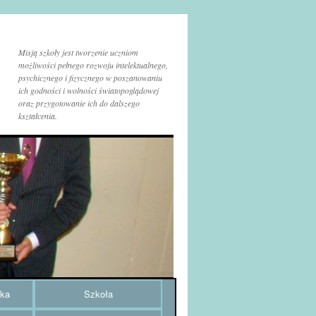
Misją szkoły jest tworzenie uczniom
możliwości pełnego rozwoju intelektualnego,
psychicznego i fizycznego w poszanowaniu
ich godności i wolności światopoglądowej
oraz przygotowanie ich do dalszego
kształcenia.
uka
Szkoła