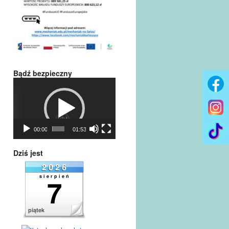
Bądź bezpieczny
Odtwarzacz
video
00:00
01:53
Dziś jest