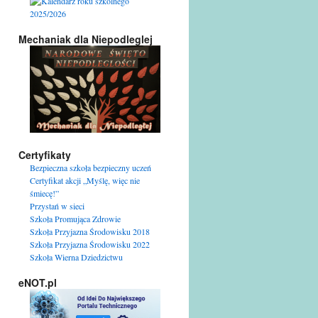
Mechaniak dla Niepodleglej
Certyfikaty
Bezpieczna szkoła bezpieczny uczeń
Certyfikat akcji „Myślę, więc nie
śmiecę!”
Przystań w sieci
Szkoła Promująca Zdrowie
Szkoła Przyjazna Środowisku 2018
Szkoła Przyjazna Środowisku 2022
Szkoła Wierna Dziedzictwu
eNOT.pl