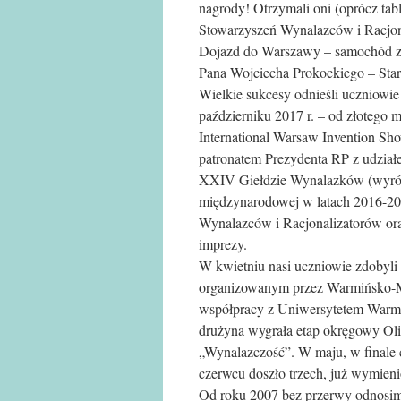
nagrody! Otrzymali oni (oprócz tab
Stowarzyszeń Wynalazców i Racjona
Dojazd do Warszawy – samochód z k
Pana Wojciecha Prokockiego – Star
Wielkie sukcesy odnieśli uczniowi
październiku 2017 r. – od złotego 
International Warsaw Invention Sh
patronatem Prezydenta RP z udział
XXIV Giełdzie Wynalazków (wyróżn
międzynarodowej w latach 2016-201
Wynalazców i Racjonalizatorów or
imprezy.
W kwietniu nasi uczniowie zdobyli 
organizowanym przez Warmińsko-
współpracy z Uniwersytetem Warmi
drużyna wygrała etap okręgowy Ol
„Wynalazczość”. W maju, w finale ce
czerwcu doszło trzech, już wymieni
Od roku 2007 bez przerwy odnosim