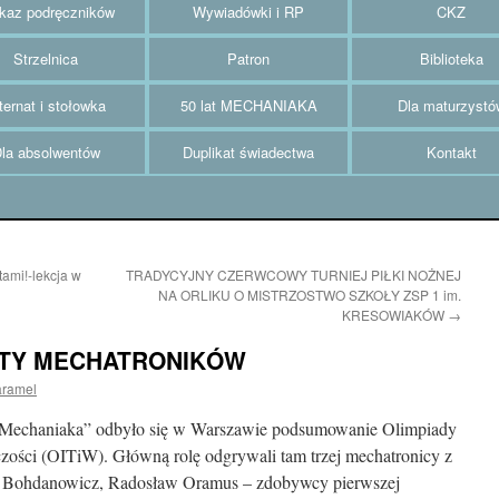
az podręczników
Wywiadówki i RP
CKZ
Strzelnica
Patron
Biblioteka
ternat i stołowka
50 lat MECHANIAKA
Dla maturzystó
la absolwentów
Duplikat świadectwa
Kontakt
ami!-lekcja w
TRADYCYJNY CZERWCOWY TURNIEJ PIŁKI NOŻNEJ
NA ORLIKU O MISTRZOSTWO SZKOŁY ZSP 1 im.
KRESOWIAKÓW
→
TY MECHATRONIKÓW
aramel
„Mechaniaka” odbyło się w Warszawie podsumowanie Olimpiady
zości (OITiW). Główną rolę odgrywali tam trzej mechatronicy z
weł Bohdanowicz, Radosław Oramus – zdobywcy pierwszej