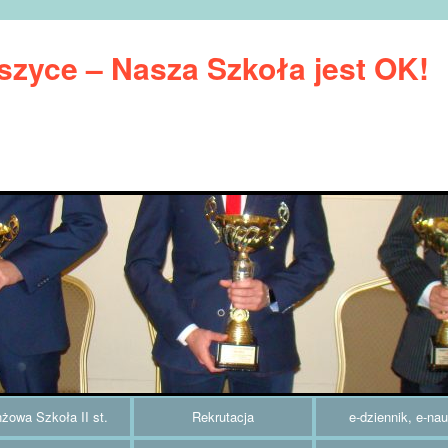
zyce – Nasza Szkoła jest OK!
żowa Szkoła II st.
Rekrutacja
e-dziennik, e-na