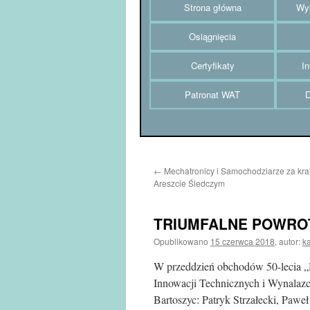
Strona główna
Wyk
Osiągnięcia
Certyfikaty
In
Patronat WAT
D
←
Mechatronicy i Samochodziarze za krat
Areszcie Śledczym
TRIUMFALNE POWRO
Opublikowano
15 czerwca 2018
,
autor:
k
W przeddzień obchodów 50-lecia 
Innowacji Technicznych i Wynalazc
Bartoszyc: Patryk Strzałecki, Pa