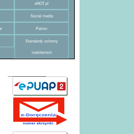
eNOT.pl
Social media
w
Patron
Standardy ochrony
małoletnich
________________
AE:PL-52007-20259-UWRHE-24