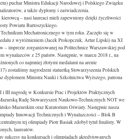
letu) puchar Ministra Edukacji Narodowej i Polskiego Związku
lizatorów, a także dyplomy i zaświadczenia.
ierowcą – nasi laureaci mieli zapewniony dzięki życzliwości
osty Powiatu Bartoszyckiego.
e Technikum Mechatronicznego w tym roku. Zaczęło się w
medalu z wyróżnieniem (Jacek Prokopczuk, Artur Lipski) na XI
ow – imprezie zorganizowanej na Politechnice Warszawskiej pod
em wynalazców z 25 państw. Następnie, w marcu 2018 r., na
ionych co najmniej złotymi medalami na arenie
7) zostaliśmy nagrodzeni statuetką Stowarzyszenia Polskich
az dyplomem Ministra Nauki i Szkolnictwa Wyższego, patrona
I i III nagrodę w Konkursie Prac i Projektów Praktycznych
Mazurską Radę Stowarzyszeń Naukowo-Technicznych NOT we
ńsko-Mazurskim oraz Kuratorium Oświaty. Następnie nasza
impiady Innowacji Technicznych i Wynalazczości – Blok B
ntralnym tej olimpiady Piotr Basiak zdobył tytuł finalisty. W
onych, laureatów.
y sukcesy na konkursach i olimpiadach akredytowanych