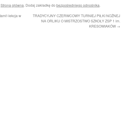
i
Strona główna
. Dodaj zakładkę do
bezpośredniego odnośnika
.
ami!-lekcja w
TRADYCYJNY CZERWCOWY TURNIEJ PIŁKI NOŻNEJ
NA ORLIKU O MISTRZOSTWO SZKOŁY ZSP 1 im.
KRESOWIAKÓW
→