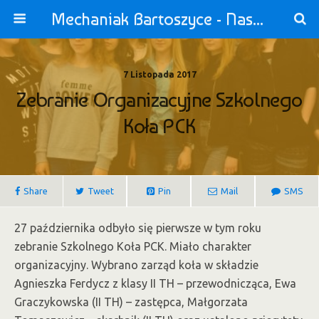
Mechaniak Bartoszyce - Nasza Szkoła jest OK!
7 Listopada 2017
Zebranie Organizacyjne Szkolnego
Koła PCK
Share
Tweet
Pin
Mail
SMS
27 października odbyło się pierwsze w tym roku
zebranie Szkolnego Koła PCK. Miało charakter
organizacyjny. Wybrano zarząd koła w składzie
Agnieszka Ferdycz z klasy II TH – przewodnicząca, Ewa
Graczykowska (II TH) – zastępca, Małgorzata