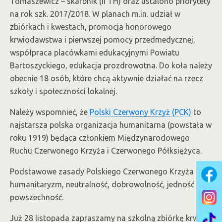
Tomaszewicz – skarbnik (II TH) oraz ustalono priorytety
na rok szk. 2017/2018. W planach m.in. udział w
zbiórkach i kwestach, promocja honorowego
krwiodawstwa i pierwszej pomocy przedmedycznej,
współpraca placówkami edukacyjnymi Powiatu
Bartoszyckiego, edukacja prozdrowotna. Do koła należy
obecnie 18 osób, które chcą aktywnie działać na rzecz
szkoły i społeczności lokalnej.
Należy wspomnieć, że
Polski Czerwony Krzyż (PCK)
to
najstarsza polska organizacja humanitarna (powstała w
roku 1919) będąca członkiem Międzynarodowego
Ruchu Czerwonego Krzyża i Czerwonego Półksiężyca.
Podstawowe zasady Polskiego Czerwonego Krzyża to:
humanitaryzm, neutralność, dobrowolność, jedność i
powszechność.
Już 28 listopada zapraszamy na szkolną zbiórkę krwi!