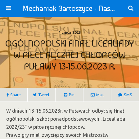
Mechaniak Bartoszyce - Nasza Szkoła jest OK!
4 Lipca 2023
OGÓLNOPOLSKI FINAŁ LICEALIADY
W PIŁCE RĘCZNEJ CHŁOPCÓW
PUŁAWY 13-15.06.2023 R.
Share
Tweet
Pin
Mail
SMS
W dniach 13-15.06.2023r. w Puławach odbył się finał
ogólnopolski szkół ponadpodstawowych „Licealiada
2022/23” w piłce ręcznej chłopców.
Prawo gry mieli zwycięzcy swoich Mistrzostw