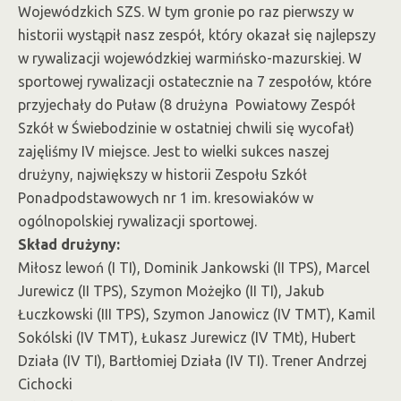
Wojewódzkich SZS. W tym gronie po raz pierwszy w
historii wystąpił nasz zespół, który okazał się najlepszy
w rywalizacji wojewódzkiej warmińsko-mazurskiej. W
sportowej rywalizacji ostatecznie na 7 zespołów, które
przyjechały do Puław (8 drużyna Powiatowy Zespół
Szkół w Świebodzinie w ostatniej chwili się wycofał)
zajęliśmy IV miejsce. Jest to wielki sukces naszej
drużyny, największy w historii Zespołu Szkół
Ponadpodstawowych nr 1 im. kresowiaków w
ogólnopolskiej rywalizacji sportowej.
Skład drużyny:
Miłosz lewoń (I TI), Dominik Jankowski (II TPS), Marcel
Jurewicz (II TPS), Szymon Możejko (II TI), Jakub
Łuczkowski (III TPS), Szymon Janowicz (IV TMT), Kamil
Sokólski (IV TMT), Łukasz Jurewicz (IV TMt), Hubert
Działa (IV TI), Bartłomiej Działa (IV TI). Trener Andrzej
Cichocki