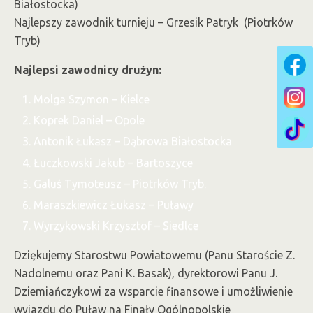
Białostocka)
Najlepszy zawodnik turnieju – Grzesik Patryk (Piotrków
Tryb)
Najlepsi zawodnicy drużyn:
Molga Szymon – Kielce
Koprek Daniel – Opole
Antonik Łukasz – Dąbrowa Białostocka
Łuczkowski Jakub – Bartoszyce
Galuś Tymoteusz – Piotrków Tryb.
Maraszkiewicz Łukasz – Puławy
Wyrzykowski Krzysztof – Siedlce
Dziękujemy Starostwu Powiatowemu (Panu Staroście Z.
Nadolnemu oraz Pani K. Basak), dyrektorowi Panu J.
Dziemiańczykowi za wsparcie finansowe i umożliwienie
wyjazdu do Puław na Finały Ogólnopolskie