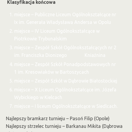
Klasyfikacja końcowa
miejsce – Publiczne Liceum Ogólnokształcące nr
Ix im. Generała Władysława Andersa w Opolu
miejsce – IV Liceum Ogólnokształcące w
Piotrkowie Trybunalskim
miejsce – Zespół Szkół Ogólnokształcących nr 2
im. Franciszka Dionizego Kniaźnina
miejsce – Zespół Szkół Ponadpodstawowych nr
1 im. Kresowiaków w Bartoszycach
miejsce – Zespół Szkół w Dąbrowie Białostockiej
miejsce – X Liceum Ogólnokształcące im. Józefa
Wybickiego w Kielcach
miejsce – I liceum Ogólnokształcące w Siedlcach.
Najlepszy bramkarz turnieju – Pasoń Filip (Opole)
Najlepszy strzelec turnieju – Barkanau Mikita (Dąbrowa