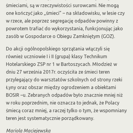
śmieciami, są w rzeczywistości surowcami. Nie mogą
one kończyć jako „śmieci” – na składowisku, w lesie czy
w rzece, ale poprzez segregację odpadów powinny z
powrotem trafiać do wykorzystania, funkcjonując jako
zasób w Gospodarce o Obiegu Zamkniętym (GOZ).
Do akcji ogólnopolskiego sprzątania włączyli się
również uczniowie I i II (grupa) klasy Technikum
Hotelarskiego ZSP nr 1 w Bartoszycach. Młodzież w
dniu 27 września 2017r. oczyściła ze śmieci teren
przylegający do warsztatów szkolnych od strony rzeki
Łyny oraz obszar między ogrodzeniem a obiektami
BOSIR –u. Zebranych odpadów było znacznie mniej niż
w roku poprzednim, nie oznacza to jednak, że Polacy
śmiecą coraz mniej, a raczej tylko o tym, że wspomniany
teren jest systematycznie porządkowany.
Mariola Maciejewska