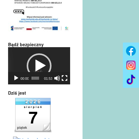
Bądź bezpieczny
Odtwarzacz
video
00:00
01:53
Dziś jest