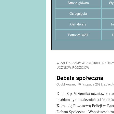
Strona główna
Wyk
Osiągnięcia
Certyfikaty
In
Patronat WAT
D
←
ZAPRASZAMY WSZYSTKICH NAUCZYC
UCZNIÓW, RODZICÓW
Debata społeczna
Opublikowano
10 listopada 2023
,
autor:
Dnia 8 października uczniowie kla
problematyki uzależnień od środkó
Komendę Powiatową Policji w Barto
Debata Społeczna “Współczesne zag