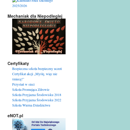
Mechaniak dla Niepodleglej
Certyfikaty
Bezpieczna szkoła bezpieczny uczeń
Certyfikat akcji „Myślę, więc nie
śmiecę!”
Przystań w sieci
Szkoła Promująca Zdrowie
Szkoła Przyjazna Środowisku 2018
Szkoła Przyjazna Środowisku 2022
Szkoła Wierna Dziedzictwu
eNOT.pl