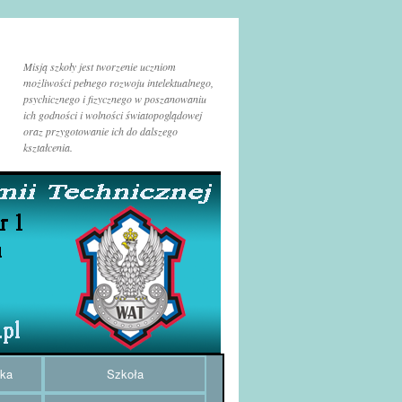
Misją szkoły jest tworzenie uczniom
możliwości pełnego rozwoju intelektualnego,
psychicznego i fizycznego w poszanowaniu
ich godności i wolności światopoglądowej
oraz przygotowanie ich do dalszego
kształcenia.
uka
Szkoła