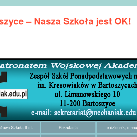
zyce – Nasza Szkoła jest OK!
żowa Szkoła II st.
Rekrutacja
e-dziennik, e-na