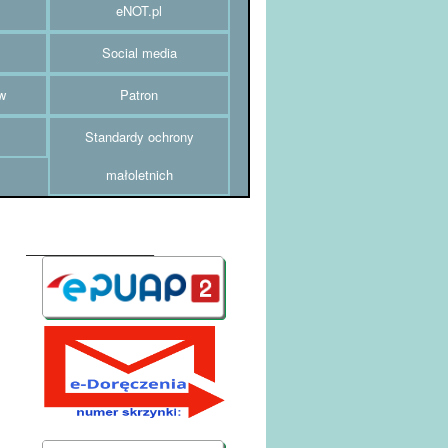
eNOT.pl
Social media
w
Patron
Standardy ochrony
małoletnich
________________
AE:PL-52007-20259-UWRHE-24