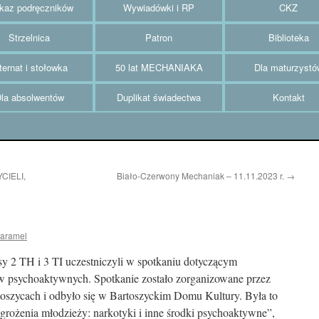
az podręczników
Wywiadówki i RP
CKZ
Strzelnica
Patron
Biblioteka
ternat i stołowka
50 lat MECHANIAKA
Dla maturzystó
la absolwentów
Duplikat świadectwa
Kontakt
IELI,
Biało-Czerwony Mechaniak – 11.11.2023 r.
→
karamel
sy 2 TH i 3 TI uczestniczyli w spotkaniu dotyczącym
w psychoaktywnych. Spotkanie zostało zorganizowane przez
szycach i odbyło się w Bartoszyckim Domu Kultury. Była to
rożenia młodzieży: narkotyki i inne środki psychoaktywne”,