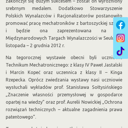
zakończył się dużym sukcesem – został on wyróżniony
srebrnym medalem. Dodatkowo Stowarzyszenie
Polskich Wynalazców i Racjonalizatorów postanowiło
promować pracę mechatroników z bartoszyckiej szkoły
i będzie ona zaprezentowana na VIII
Międzynarodowych Targach Wynalazczości w Seulu, 29
listopada – 2 grudnia 2012 r.
Na tegorocznej wystawie obecni byli uczniowie
Technikum Mechatronicznego: z klasy IV Paweł Jastalski
i Marcin Kopeć oraz uczennica z klasy II – Kinga
Rzepecka. Oprócz zwiedzania wystawy nasi uczniowie
wysłuchali wykładów prof. Stanisława Sołtysińskiego
„Znaczenie własności przemysłowej w gospodarce
opartej na wiedzy” oraz prof. Aurelii Nowickiej „Ochrona
rozwiązań technicznych – aktualne zagadnienia prawa
patentowego”.