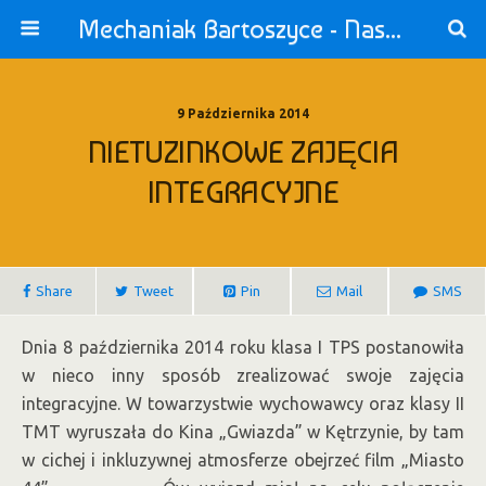
Mechaniak Bartoszyce - Nasza Szkoła jest OK!
9 Października 2014
NIETUZINKOWE ZAJĘCIA
INTEGRACYJNE
Share
Tweet
Pin
Mail
SMS
Dnia 8 października 2014 roku klasa I TPS postanowiła
w nieco inny sposób zrealizować swoje zajęcia
integracyjne. W towarzystwie wychowawcy oraz klasy II
TMT wyruszała do Kina „Gwiazda” w Kętrzynie, by tam
w cichej i inkluzywnej atmosferze obejrzeć film „Miasto