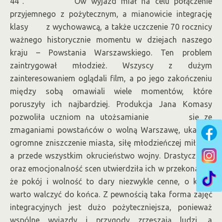
44”. Ów wyjazd miał na celu połączenie
przyjemnego z pożytecznym, a mianowicie integrację
klasy z wychowawcą, a także uczczenie 70 rocznicy
ważnego historycznie momentu w dziejach naszego
kraju – Powstania Warszawskiego. Ten problem
zaintrygował młodzież. Wszyscy z dużym
zainteresowaniem oglądali film, a po jego zakończeniu
między sobą omawiali wiele momentów, które
poruszyły ich najbardziej. Produkcja Jana Komasy
pozwoliła uczniom na utożsamianie się ze
zmaganiami powstańców o wolną Warszawę, ukazała
ogromne zniszczenie miasta, siłę młodzieńczej miłości,
a przede wszystkim okrucieństwo wojny. Drastyczność
oraz emocjonalność scen utwierdziła ich w przekonaniu,
że pokój i wolność to dary niezwykle cenne, o które
warto walczyć do końca. Z pewnością taka forma zajęć
integracyjnych jest dużo pożyteczniejsza, ponieważ
wspólne wyjazdy i przygody zrzeszają ludzi, a