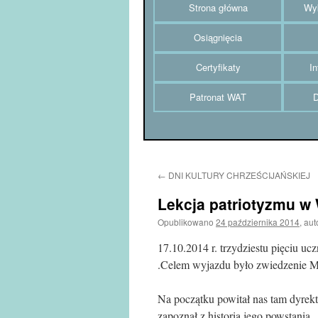
Strona główna
Wyk
Osiągnięcia
Certyfikaty
In
Patronat WAT
D
←
DNI KULTURY CHRZEŚCIJAŃSKIEJ
Lekcja patriotyzmu w
Opublikowano
24 października 2014
,
aut
17.10.2014 r. trzydziestu pięciu u
.Celem wyjazdu było zwiedzenie 
Na początku powitał nas tam dyre
zapoznał z historią jego powstania.