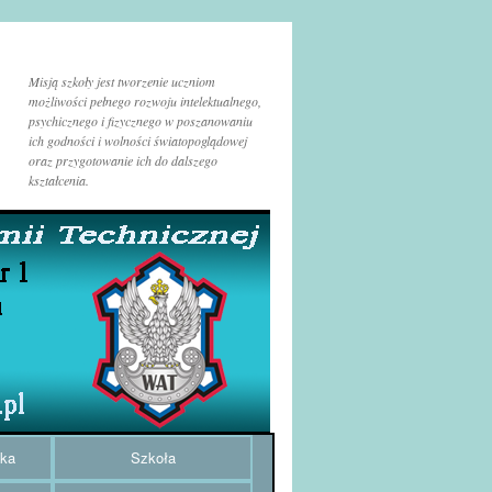
Misją szkoły jest tworzenie uczniom
możliwości pełnego rozwoju intelektualnego,
psychicznego i fizycznego w poszanowaniu
ich godności i wolności światopoglądowej
oraz przygotowanie ich do dalszego
kształcenia.
uka
Szkoła