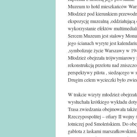
Muzeum to hołd mieszkańców Warsza
Młodzież pod kierunkiem przewodn
ekspozycję muzealną ,oddziałującą
wykorzystanie efektów multimedial
Sercem Muzeum jest stalowy Monum
jego ścianach wyryte jest kalendari
,symbolizuje życie Warszawy w 19
Młodzież obejrzała trójwymiarowy fi
rekonstrukcją przelotu nad zniszc
perspektywy pilota , siedzącego w 
Drugim celem wycieczki było zwie
W trakcie wizyty młodzież obejrz
wysłuchała krótkiego wykładu dotyc
Trasa zwiedzania obejmowała także h
Rzeczypospolitej – ofiary II wojny 
lotniczej pod Smoleńskiem. Do obe
gablota z laskami marszałkowskimi.