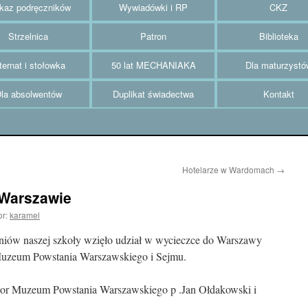
az podręczników
Wywiadówki i RP
CKZ
Strzelnica
Patron
Biblioteka
ternat i stołowka
50 lat MECHANIAKA
Dla maturzystó
la absolwentów
Duplikat świadectwa
Kontakt
Hotelarze w Wardomach
→
 Warszawie
or:
karamel
czniów naszej szkoły wzięło udział w wycieczce do Warszawy
Muzeum Powstania Warszawskiego i Sejmu.
ktor Muzeum Powstania Warszawskiego p .Jan Ołdakowski i