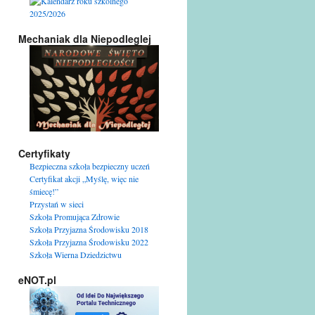
Mechaniak dla Niepodleglej
Certyfikaty
Bezpieczna szkoła bezpieczny uczeń
Certyfikat akcji „Myślę, więc nie
śmiecę!”
Przystań w sieci
Szkoła Promująca Zdrowie
Szkoła Przyjazna Środowisku 2018
Szkoła Przyjazna Środowisku 2022
Szkoła Wierna Dziedzictwu
eNOT.pl