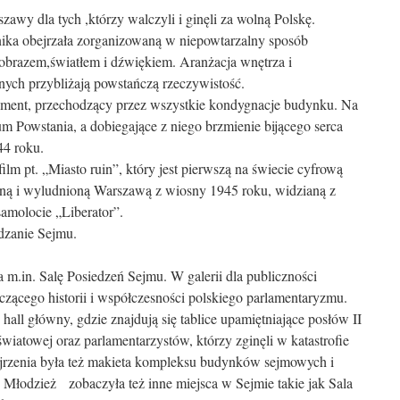
wy dla tych ,którzy walczyli i ginęli za wolną Polskę.
ika obejrzała zorganizowaną w niepowtarzalny sposób
 obrazem,światłem i dźwiękiem. Aranżacja wnętrza i
nych przybliżają powstańczą rzeczywistość.
ent, przechodzący przez wszystkie kondygnacje budynku. Na
um Powstania, a dobiegające z niego brzmienie bijącego serca
44 roku.
lm pt. „Miasto ruin”, który jest pierwszą na świecie cyfrową
zoną i wyludnioną Warszawą z wiosny 1945 roku, widzianą z
samolocie „Liberator”.
dzanie Sejmu.
ała m.in. Salę Posiedzeń Sejmu. W galerii dla publiczności
zącego historii i współczesności polskiego parlamentaryzmu.
all główny, gdzie znajdują się tablice upamiętniające posłów II
światowej oraz parlamentarzystów, którzy zginęli w katastrofie
jrzenia była też makieta kompleksu budynków sejmowych i
 Młodzież zobaczyła też inne miejsca w Sejmie takie jak Sala