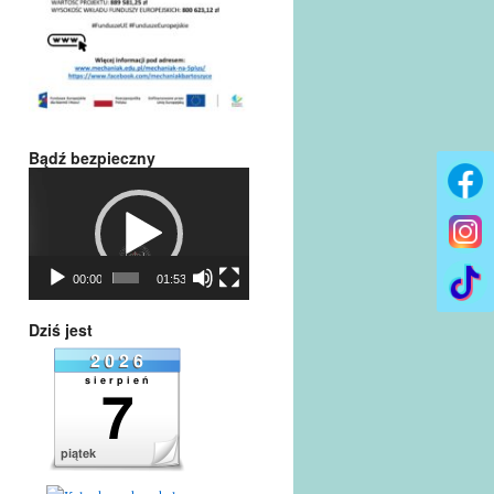
Bądź bezpieczny
Odtwarzacz
video
00:00
01:53
Dziś jest