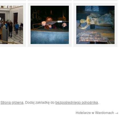
i
Strona główna
. Dodaj zakładkę do
bezpośredniego odnośnika
.
Hotelarze w Wardomach
→