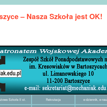
zyce – Nasza Szkoła jest OK!
żowa Szkoła II st.
Rekrutacja
e-dziennik, e-na