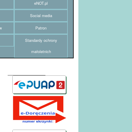
eNOT.pl
Social media
w
Patron
Standardy ochrony
małoletnich
________________
AE:PL-52007-20259-UWRHE-24