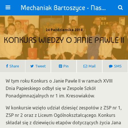
Mechaniak Bartoszyce - Nasza Szkoła jest OK!
24 Października 2018
KONKURS WIEDZY O JANIE PAWLE II
Share
Tweet
Pin
Mail
SMS
W tym roku Konkurs o Janie Pawle II w ramach XVIII
Dnia Papieskiego odbył się w Zespole Szkół
Ponadgimnazjalnych nr 1 im. Kresowiaków.
W konkursie wzięło udział dziesięć zespołów z ZSP nr 1,
ZSP nr 2 oraz z Liceum Ogólnokształcącego. Konkurs
składał się z dziewięciu etapów dotyczących życia Jana