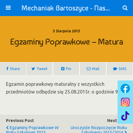
Mechaniak Bartoszyce - Nasza Szkoła jest OK!
3 Sierpnia 2015
Egzaminy Poprawkowe – Matura
Share
Tweet
Pin
Mail
SMS
Egzamin poprawkowy maturalny z wszystkich
przedmiotów odbędzie się 25.08.2015r. o godzinie 9.
Previous Post
Next Post
Egzaminy Poprawkowe W
Uroczyste Rozpoczęcie Roku
Roku Szkolnym 2015
Szkolnego 2015/2016