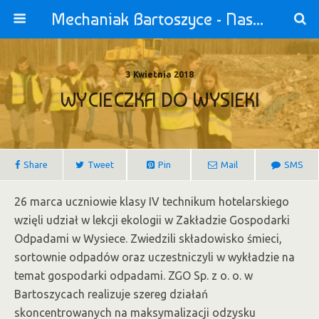
Mechaniak Bartoszyce - Nasza Szkoła jest OK!
3 Kwietnia 2018
WYCIECZKA DO WYSIEKI
Share
Tweet
Pin
Mail
SMS
26 marca uczniowie klasy IV technikum hotelarskiego
wzięli udział w lekcji ekologii w Zakładzie Gospodarki
Odpadami w Wysiece. Zwiedzili składowisko śmieci,
sortownie odpadów oraz uczestniczyli w wykładzie na
temat gospodarki odpadami. ZGO Sp. z o. o. w
Bartoszycach realizuje szereg działań
skoncentrowanych na maksymalizacji odzysku